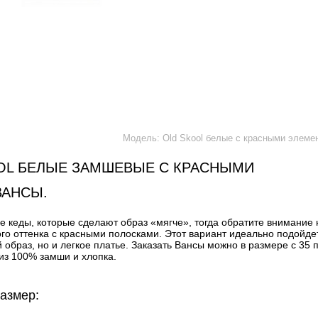
Модель: Old Skool белые с красными элеме
OL БЕЛЫЕ ЗАМШЕВЫЕ С КРАСНЫМИ
ВАНСЫ.
 кеды, которые сделают образ «мягче», тогда обратите внимание 
о оттенка с красными полосками. Этот вариант идеально подойде
 образ, но и легкое платье. Заказать Вансы можно в размере с 35 
 из 100% замши и хлопка.
азмер: