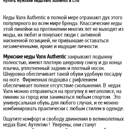
Купить мужские кедыVans Authentic в СПб
Кеды Vans Authentic в полной мере отражают дух этого
популярного во всем мире бренда. Классические кеды
этой линейки на протяжении многих лет не выходят из
моды, их любят и покупают люди с активной
жизненной позицией, не привыкшие оставаться
незамеченными, яркие и ищущие личности.
Мужские кеды Vans
Authentic
закрывают лодыжку
полностью, имеют плотную шнуровку снизу и до конца
язычка, уплотненный задник и плотный носок.
Шнуровка обеспечивает такой обуви удобную посадку
на ноге. Фирменная подошва с рифлением
обеспечивает полное отсутствие скольжения. В кедах
Vans можно отправиться на прогулку в мегаполисе, на
пикник за город или заниматься любым спортом. Это
универсальная обувь для любого случая, и ее можно
комбинировать практически с любым стилем в одежде.
Ощутите комфорт и свободу движения в великолепных
кедах Ванс Аутентик ! Уверены, они станут