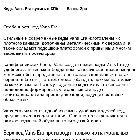
Кеды Vans Era купить в СПб — Вансы Эра
Особенности кед Vans Era
Стильные и современные кеды Vans Era изготовлены их
плотного канваса, дополнены металлическими люверсами, а
также обладают подошвой-платформой с привычным многим
вафельным протектором.
Калифорнийский бренд
Vans создал низкие кеды Vans Era для
удобного занятия скейтбордингом. Классическая низкая модель
кед может быть представлена не только в привычных цветах
черного и белого, но также может обладать яркими вставками
из кожи и замши. Потому подобные кеды Vans Era способны
полноценно формировать уникальный стиль для
скейтбордистов или просто для людей, ведущих активный
образ жизни.
Vans Era считаются одной из самых удобных моделей кед,
предназначенных для катания. Они плотно закрепляются в
рамках подвесной обуви не только у скейтеров.
Верх кед Vans Era производят только из натуральных