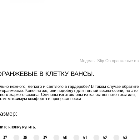
Модель: Slip-On оранжевые в к
 ОРАНЖЕВЫЕ В КЛЕТКУ ВАНСЫ.
льно нежного, легкого и светлого в гардеробе? В таком случае обратите
о-оранжевые. Конечно же, они подойдут для теплой весны-осени, но это
его жаркого сезона. Слипоны изготовлены из качественного текстиля,
огам максимум комфорта в процессе носки.
азмер:
ите кнопку купить.
37
38
39
40
41
42
43